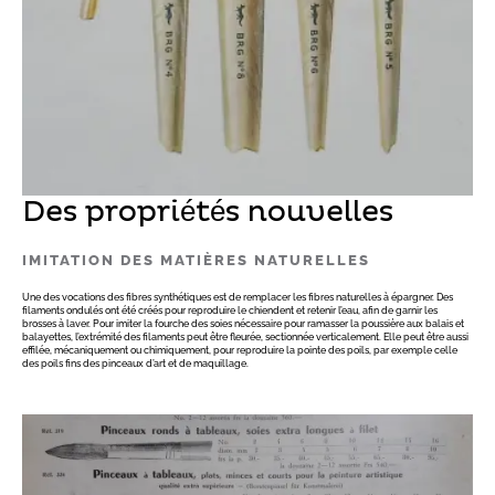
Des propriétés nouvelles
IMITATION DES MATIÈRES NATURELLES
Une des vocations des fibres synthétiques est de remplacer les fibres naturelles à épargner. Des
filaments ondulés ont été créés pour reproduire le chiendent et retenir l’eau, afin de garnir les
brosses à laver. Pour imiter la fourche des soies nécessaire pour ramasser la poussière aux balais et
balayettes, l’extrémité des filaments peut être fleurée, sectionnée verticalement. Elle peut être aussi
effilée, mécaniquement ou chimiquement, pour reproduire la pointe des poils, par exemple celle
des poils fins des pinceaux d’art et de maquillage.