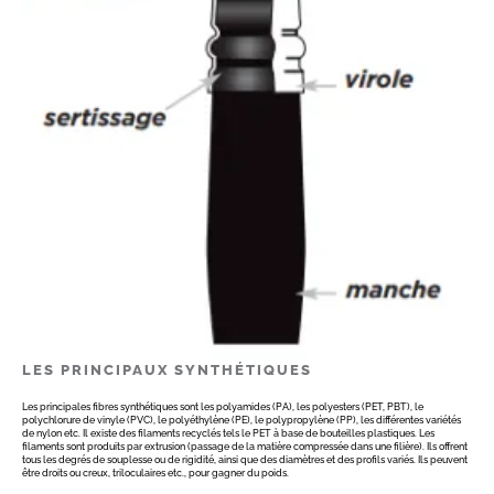
LES PRINCIPAUX SYNTHÉTIQUES
Les principales fibres synthétiques sont les polyamides (PA), les polyesters (PET, PBT), le
polychlorure de vinyle (PVC), le polyéthylène (PE), le polypropylène (PP), les différentes variétés
de nylon etc. Il existe des filaments recyclés tels le PET à base de bouteilles plastiques. Les
filaments sont produits par extrusion (passage de la matière compressée dans une filière). Ils offrent
tous les degrés de souplesse ou de rigidité, ainsi que des diamètres et des profils variés. Ils peuvent
être droits ou creux, triloculaires etc., pour gagner du poids.