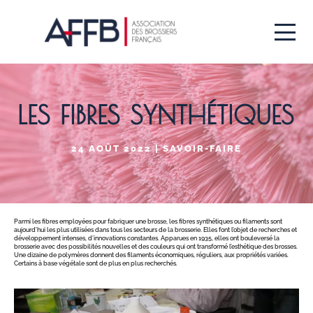
Aller
au
contenu
principal
LES FIBRES SYNTHÉTIQUES
24 AOÛT 2022 | SAVOIR-FAIRE
Parmi les fibres employées pour fabriquer une brosse, les fibres synthétiques ou filaments sont
aujourd’hui les plus utilisées dans tous les secteurs de la brosserie. Elles font l’objet de recherches et
développement intenses, d’innovations constantes. Apparues en 1935, elles ont bouleversé la
brosserie avec des possibilités nouvelles et des couleurs qui ont transformé l’esthétique des brosses.
Une dizaine de polymères donnent des filaments économiques, réguliers, aux propriétés variées.
Certains à base végétale sont de plus en plus recherchés.