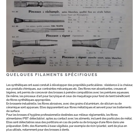
QUELQUES FILAMENTS SPÉCIFIQUES
Les synthétiques ont aussi conduit à développer des propriétés particulières : résistance à la chaleur,
aux produits chimiques, aux contraintes mécaniques etc. Des fibres non absorbantes, creuses et
légères, ont permis de concevoir des brosses à peindre compatibles avec les peintures aqueuses.
De même, les pinceaux d’art pour l’acrylique et ceux de maquillage pour fond de teint bénéficient
de fibres synthétiques appropriées.
En brosserie industrielle, les fibres abrasives, avec des grains d’aluminium, de silicium ou de
céramique sont apparues. Elles s’apparentent aux fibres métalliques et servent pour les traitements
de surface.
Pour les brosses d’hygiène professionnelle destinées aux milieux réglementés, les fibres
alimentaires (PBT détectable), aptes au contact avec les aliments, incluent des particules de métal.
Elles sont détectables sous des portillons en cas de perte ou de broyage d’une fibre dans une
préparation. Enfin, des filaments à base végétale, par exemple de ricin (plante), sont de plus en
plus utilisés, notamment pour des brosses à dents.