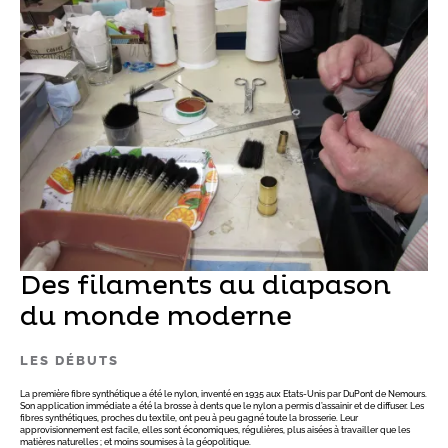
Des filaments au diapason
du monde moderne
LES DÉBUTS
La première fibre synthétique a été le nylon, inventé en 1935 aux Etats-Unis par DuPont de Nemours.
Son application immédiate a été la brosse à dents que le nylon a permis d’assainir et de diffuser. Les
fibres synthétiques, proches du textile, ont peu à peu gagné toute la brosserie. Leur
approvisionnement est facile, elles sont économiques, régulières, plus aisées à travailler que les
matières naturelles ; et moins soumises à la géopolitique.