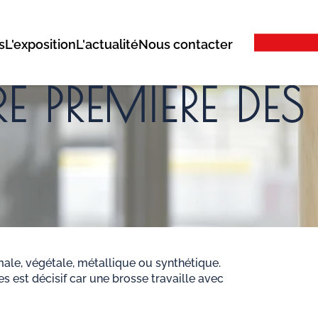
s
L'exposition
L'actualité
Nous contacter
RE PREMIÈRE DES
E
male, végétale, métallique ou synthétique.
s est décisif car une brosse travaille avec