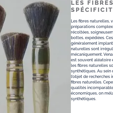
LES FIBRE
SPÉCIFICI
Les fibres naturelles,
préparations complexe
récoltées, soigneusem
bottes, expédiées. Ces
généralement implantée
naturelles sont irréguli
mécaniquement. Venant
est souvent aléatoire 
les fibres naturelles 
synthétiques. Au sein 
l’objet de recherches 
fibres naturelles. Cep
qualités incomparable
économiques, on mélan
synthétiques.