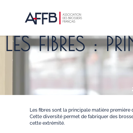
Aller
au
contenu
principal
LES FIBRES : P
Les fibres sont la principale matière première
Cette diversité permet de fabriquer des brosse
cette extrémité.