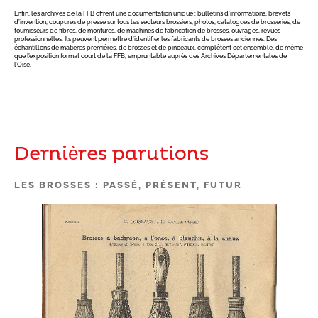
Enfin, les archives de la FFB offrent une documentation unique : bulletins d’informations, brevets
d’invention, coupures de presse sur tous les secteurs brossiers, photos, catalogues de brosseries, de
fournisseurs de fibres, de montures, de machines de fabrication de brosses, ouvrages, revues
professionnelles. Ils peuvent permettre d’identifier les fabricants de brosses anciennes. Des
échantillons de matières premières, de brosses et de pinceaux, complètent cet ensemble, de même
que l’exposition format court de la FFB, empruntable auprès des Archives Départementales de
l’Oise.
Dernières parutions
LES BROSSES : PASSÉ, PRÉSENT, FUTUR