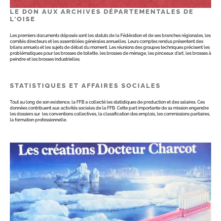
LE DON AUX ARCHIVES DÉPARTEMENTALES DE
L'OISE
Les premiers documents déposés sont les statuts de la Fédération et de ses branches régionales, les
comités directeurs et les assemblées générales annuelles. Leurs comptes rendus présentent des
bilans annuels et les sujets de débat du moment. Les réunions des groupes techniques précisent les
problématiques pour les brosses de toilette, les brosses de ménage, les pinceaux d’art, les brosses à
peindre et les brosses industrielles.
STATISTIQUES ET AFFAIRES SOCIALES
Tout au long de son existence, la FFB a collecté les statistiques de production et des salaires. Ces
données contribuent aux activités sociales de la FFB. Cette part importante de sa mission engendre
les dossiers sur les conventions collectives, la classification des emplois, les commissions paritaires,
la formation professionnelle.