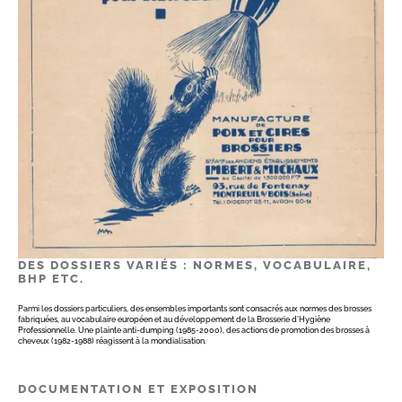
DES DOSSIERS VARIÉS : NORMES, VOCABULAIRE,
BHP ETC.
Parmi les dossiers particuliers, des ensembles importants sont consacrés aux normes des brosses
fabriquées, au vocabulaire européen et au développement de la Brosserie d’Hygiène
Professionnelle. Une plainte anti-dumping (1985-2000), des actions de promotion des brosses à
cheveux (1982-1988) réagissent à la mondialisation.
DOCUMENTATION ET EXPOSITION